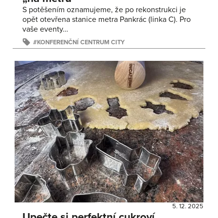
S potěšením oznamujeme, že po rekonstrukci je
opět otevřena stanice metra Pankrác (linka C). Pro
vaše eventy…
KONFERENČNÍ CENTRUM CITY
5. 12. 2025
Upečte si perfektní cukroví