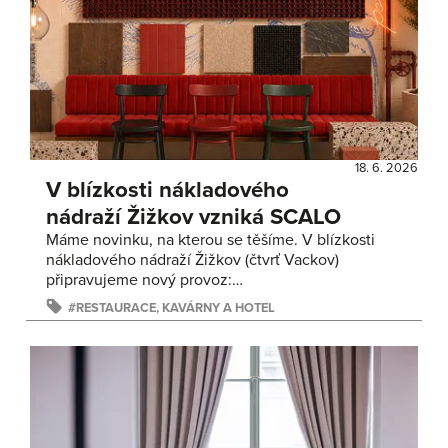
18. 6. 2026
V blízkosti nákladového
nádraží Žižkov vzniká SCALO
Máme novinku, na kterou se těšíme. V blízkosti
nákladového nádraží Žižkov (čtvrť Vackov)
připravujeme nový provoz:…
RESTAURACE, KAVÁRNY A HOTEL