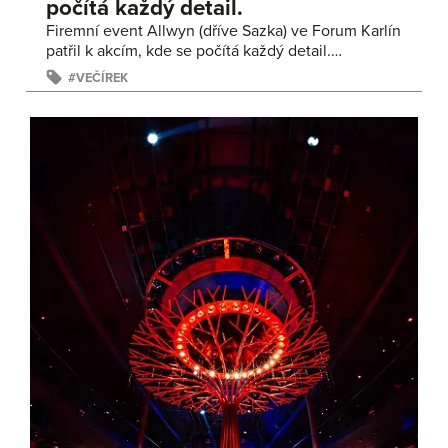
počítá každý detail.
Firemní event Allwyn (dříve Sazka) ve Forum Karlín
patřil k akcím, kde se počítá každý detail.…
VEČÍREK