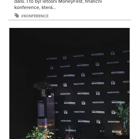
další. I to byl letošní MoneyFest, finanční
konference, která…
KONFERENCE