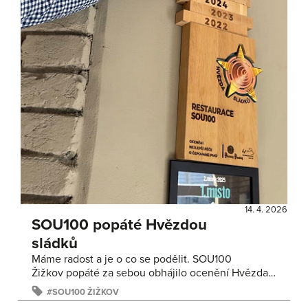
14. 4. 2026
SOU100 popáté Hvězdou
sládků
Máme radost a je o co se podělit. SOU100
Žižkov popáté za sebou obhájilo ocenění Hvězda…
SOU100 ŽIŽKOV