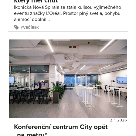
který měl chuť
Ikonická Nová Spirála se stala kulisou výjimečného
eventu značky L’Oréal. Prostor plný světla, pohybu
a emocí doplnil…
VEČÍREK
2. 1. 2026
Konferenční centrum City opět
„na metru“