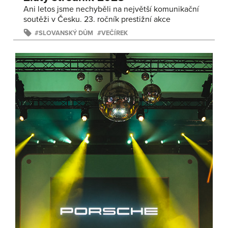
Ani letos jsme nechyběli na největší komunikační
soutěži v Česku. 23. ročník prestižní akce
SLOVANSKÝ DŮM
VEČÍREK