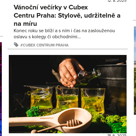
12. 8. 2025
Vánoční večírky v Cubex
Centru Praha: Stylově, udržitelně a
na míru
Konec roku se blíží a s ním i čas na zaslouženou
oslavu s kolegy či obchodními…
CUBEX CENTRUM PRAHA
18. 6. 2025