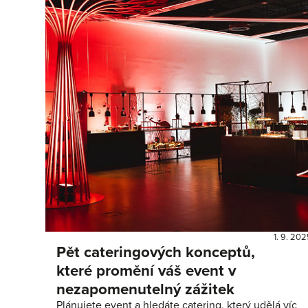
1. 9. 20
Pět cateringových konceptů,
které promění váš event v
nezapomenutelný zážitek
Plánujete event a hledáte catering, který udělá víc