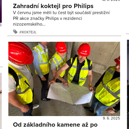
Zahradní koktejl pro Philips
V červnu jsme měli tu čest být součástí prestižní
PR akce značky Philips v rezidenci
nizozemského…
5
KOKTEJL
9. 6. 2025
Od základního kamene až po