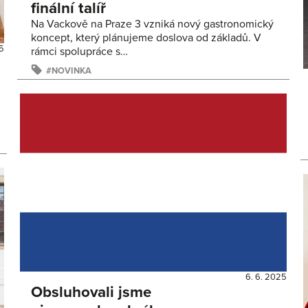
finální talíř
Na Vackově na Praze 3 vzniká nový gastronomický
koncept, který plánujeme doslova od základů. V
25
rámci spolupráce s…
NOVINKA
6. 6. 2025
Obsluhovali jsme