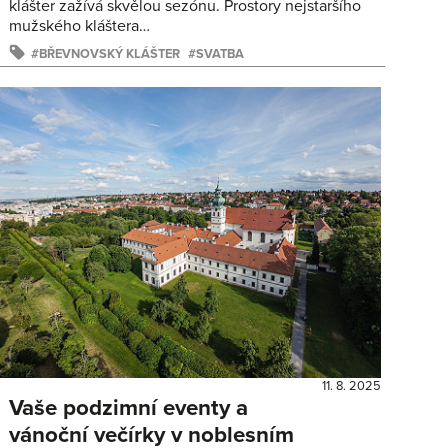
klášter zažívá skvělou sezónu. Prostory nejstaršího
mužského kláštera…
BŘEVNOVSKÝ KLÁŠTER
SVATBA
11. 8. 2025
Vaše podzimní eventy a
vánoční večírky v noblesním