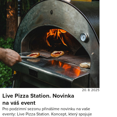
20. 8. 2025
Live Pizza Station. Novinka
na váš event
Pro podzimní sezonu přinášíme novinku na vaše
eventy: Live Pizza Station. Koncept, který spojuje