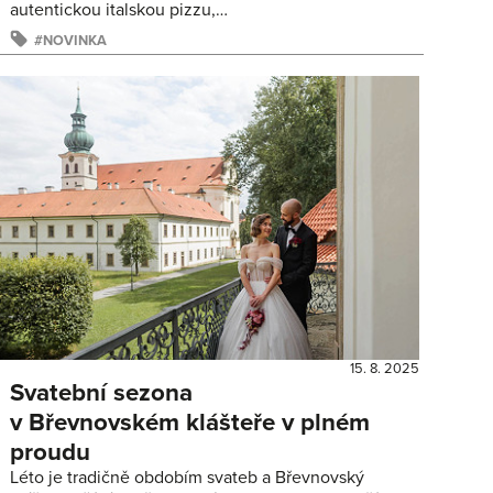
autentickou italskou pizzu,…
NOVINKA
15. 8. 2025
Svatební sezona
v Břevnovském klášteře v plném
proudu
Léto je tradičně obdobím svateb a Břevnovský