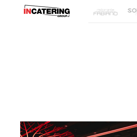
IN
Ristoran
Catering
Fabiano
Group