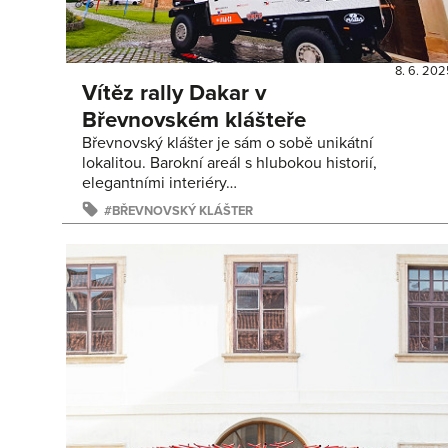
8. 6. 20
Vítěz rally Dakar v
Břevnovském klášteře
Břevnovský klášter je sám o sobě unikátní
lokalitou. Barokní areál s hlubokou historií,
elegantními interiéry…
BŘEVNOVSKÝ KLÁŠTER