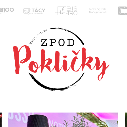
Nová
Il
te
Tácy
Sou100
Spirála
Bistro
na
Žižkov
Pankráci