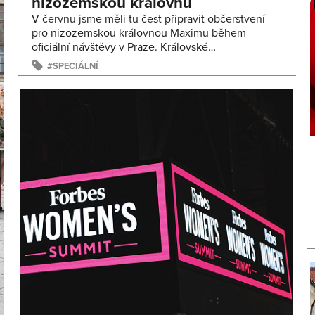
nizozemskou královnu
V červnu jsme měli tu čest připravit občerstvení
pro nizozemskou královnou Maximu během
oficiální návštěvy v Praze. Královské…
SPECIÁLNÍ