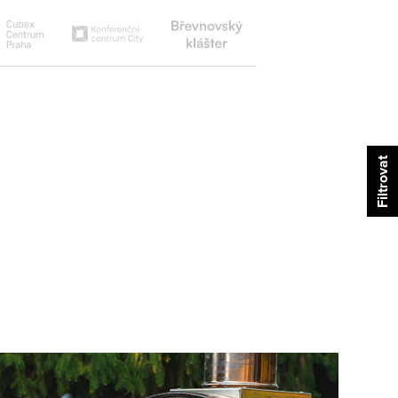
Břevnovský
Cubex
Konferenční
klášter
centrum
centrum
city