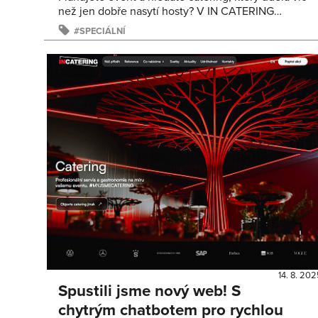
než jen dobře nasytí hosty? V IN CATERING…
SPECIÁLNÍ
14. 8. 20
Spustili jsme nový web! S
chytrým chatbotem pro rychlou