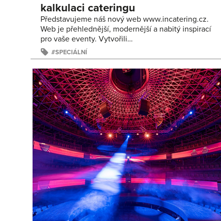
kalkulaci cateringu
Představujeme náš nový web www.incatering.cz.
Web je přehlednější, modernější a nabitý inspirací
pro vaše eventy. Vytvořili…
SPECIÁLNÍ