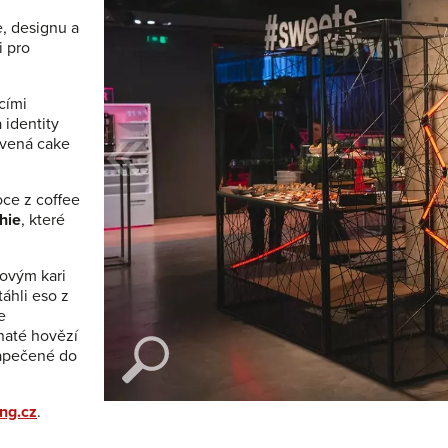
, designu a
i pro
«
ícími
 identity
rvená cake
oce z coffee
hie
, které
ovým kari
áhli eso z
e
vnaté hovězí
zapečené do
ng.cz
.