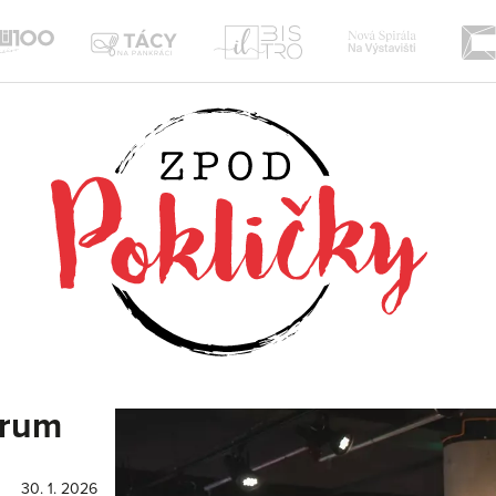
Nová
Il
te
Tácy
Sou100
Spirála
Bistro
na
Žižkov
Pankráci
orum
30. 1. 2026