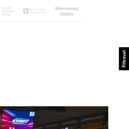
Břevnovský
Cubex
Konferenční
klášter
centrum
centrum
city