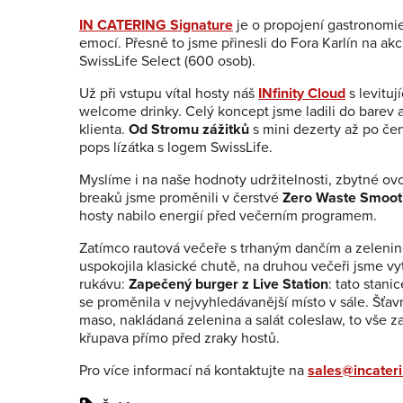
IN CATERING Signature
je o propojení gastronomie
emocí. Přesně to jsme přinesli do Fora Karlín na akc
SwissLife Select (600 osob).
Už při vstupu vítal hosty náš
INfinity Cloud
s levituj
welcome drinky. Celý koncept jsme ladili do barev a
klienta.
Od Stromu zážitků
s mini dezerty až po če
pops lízátka s logem SwissLife.
Myslíme i na naše hodnoty udržitelnosti, zbytné ov
breaků jsme proměnili v čerstvé
Zero Waste Smoot
hosty nabilo energií před večerním programem.
Zatímco rautová večeře s trhaným dančím a zelenin
uspokojila klasické chutě, na druhou večeři jsme vyt
rukávu:
Zapečený burger z Live Station
: tato stanic
se proměnila v nejvyhledávanější místo v sále. Šťa
maso, nakládaná zelenina a salát coleslaw, to vše 
křupava přímo před zraky hostů.
Pro více informací ná kontaktujte na
sales@incateri