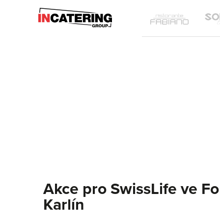
IN
Ristoran
Catering
Fabiano
Group
Akce pro SwissLife ve F
Karlín