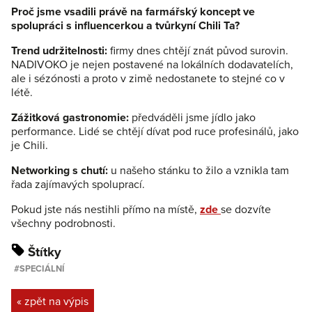
Proč jsme vsadili právě na farmářský koncept ve
spolupráci s influencerkou a tvůrkyní Chili Ta?
Trend udržitelnosti:
firmy dnes chtějí znát původ surovin.
NADIVOKO je nejen postavené na lokálních dodavatelích,
ale i sézónosti a proto v zimě nedostanete to stejné co v
létě.
Zážitková gastronomie:
předváděli jsme jídlo jako
performance. Lidé se chtějí dívat pod ruce profesinálů, jako
je Chili.
Networking s chutí:
u našeho stánku to žilo a vznikla tam
řada zajímavých spoluprací.
Pokud jste nás nestihli přímo na místě,
zde
se dozvíte
všechny podrobnosti.
Štítky
SPECIÁLNÍ
« zpět na výpis