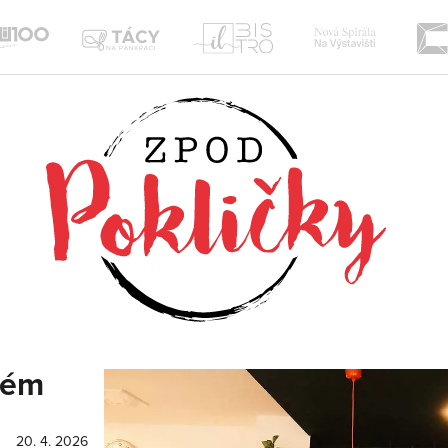
Nová
Il
te
Tácy
Sou100
Spirála
Bistro
na
Žižkov
Pankráci
vém
20. 4. 2026