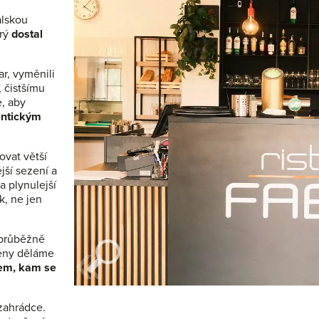
alskou
rý
dostal
r, vyměnili
, čistšímu
, aby
entickým
ovat větší
jší sezení a
a plynulejší
ek, ne jen
«
, průběžně
měny děláme
tem, kam se
zahrádce.