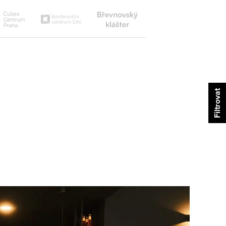
Břevnovský
Cubex
Konferenční
klášter
centrum
centrum
city