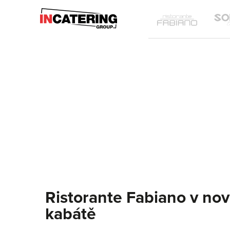
IN
Ristoran
Catering
Fabiano
Group
Ristorante Fabiano v no
kabátě