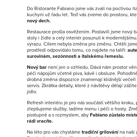
Do Ristorante Fabiano jsme vás zvali na poctivou it
kuchyni už řadu let. Teď vás zveme do prostoru, kte
nový dech.
Restaurace prošla osvěžením. Postavili jsme nový ba
stoly i židle a celý interiér posunuli k modernějšímu
výrazu. Cílem nebyla změna pro změnu. Chtěli jsme
prostředí odpovídalo tomu, co najdete na talíři:
aut
surovinám, sezónnosti a italskému řemeslu.
Nový bar
není jen o vzhledu. Dává nám prostor věn
péči nápojům včetně piva, kávě i obsluze. Pohodlně
drobná změna dispozice znamenají klidnější večeři 
servis. Zkrátka detaily, které z návštěvy dělají zážit
jídlo.
Refresh interiéru je pro nás součástí většího kroku
zlepšujeme služby, ladíme menu i péči o hosty. Z
postupně a s rozmyslem, aby
Fabiano zůstalo mís
rádi vracíte.
Na léto pro vás chystáme
tradiční grilování
na naší 