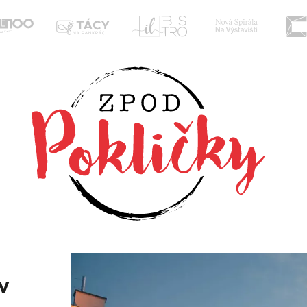
Nová
Il
te
Tácy
Sou100
Spirála
Bistro
na
Žižkov
Pankráci
v