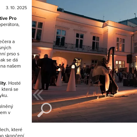
3. 10. 2025
tive Pro
operátora,
ečera a
asných
ní prso s
ak se dá
é na našem
«
ity
. Hosté
 která se
yku.
plněný
kem v
lech, které
po skončení