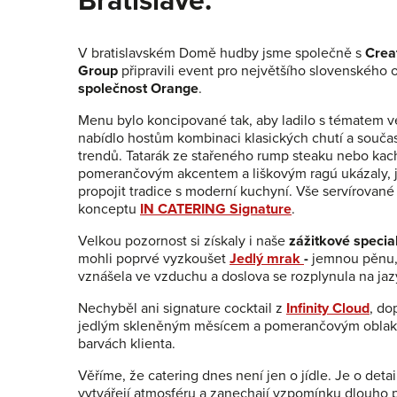
Bratislavě.
V bratislavském Domě hudby jsme společně s
Crea
Group
připravili event pro největšího slovenského 
společnost Orange
.
Menu bylo koncipované tak, aby ladilo s tématem v
nabídlo hostům kombinaci klasických chutí a souč
trendů. Tatarák ze stařeného rump steaku nebo kach
pomerančovým akcentem a liškovým ragú ukázaly, j
propojit tradice s moderní kuchyní. Vše servírovan
konceptu
IN CATERING Signature
.
Velkou pozornost si získaly i naše
zážitkové special
mohli poprvé vyzkoušet
Jedlý mrak
-
jemnou pěnu,
vznášela ve vzduchu a doslova se rozplynula na jaz
Nechyběl ani signature cocktail z
Infinity Cloud
, do
jedlým skleněným měsícem a pomerančovým obla
barvách klienta.
Věříme, že catering dnes není jen o jídle. Je o detai
vytvářejí atmosféru a zanechají vzpomínku dlouho 