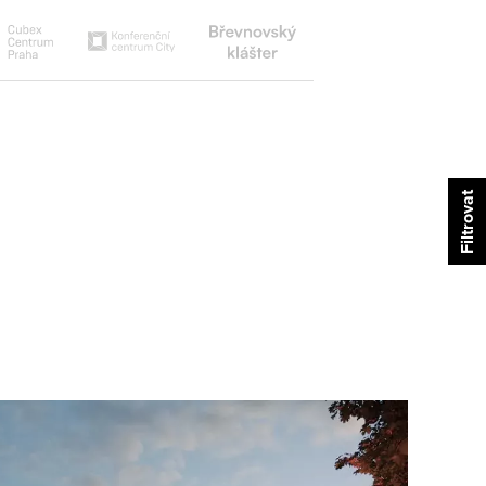
Břevnovský
Cubex
Konferenční
klášter
centrum
centrum
city