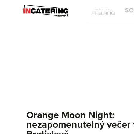
IN
Ristoran
Catering
Fabiano
Group
Orange Moon Night:
nezapomenutelný večer 