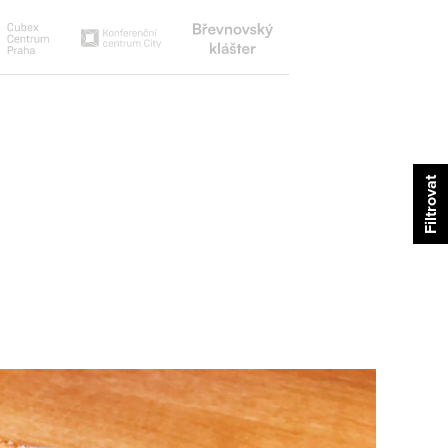
Břevnovský
Cubex
Konferenční
klášter
centrum
centrum
city