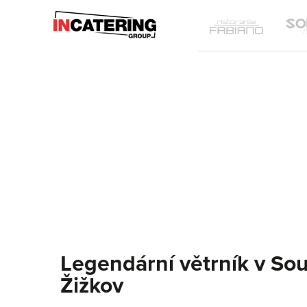
IN
Ristoran
Catering
Fabiano
Group
Legendární větrník v So
Žižkov