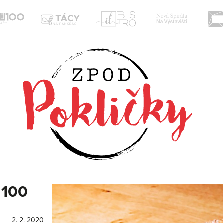
Nová
Il
te
Tácy
Sou100
Spirála
Bistro
na
Žižkov
Pankráci
u100
2. 2. 2020