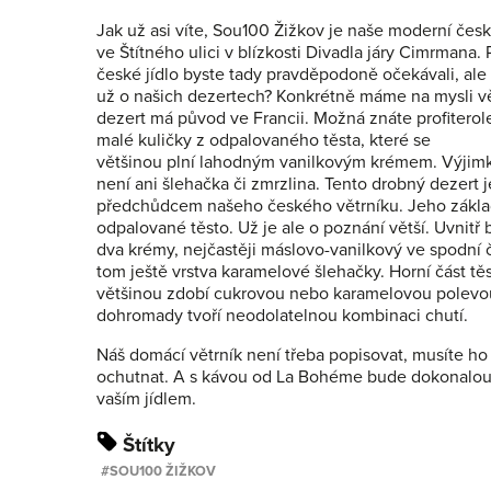
Jak už asi víte, Sou100 Žižkov je naše moderní čes
ve Štítného ulici v blízkosti Divadla járy Cimrmana. 
české jídlo byste tady pravděpodoně očekávali, ale s
už o našich dezertech? Konkrétně máme na mysli vě
dezert má původ ve Francii. Možná znáte profiterole
malé kuličky z odpalovaného těsta, které se
většinou plní lahodným vanilkovým krémem. Výji
není ani šlehačka či zmrzlina. Tento drobný dezert j
předchůdcem našeho českého větrníku. Jeho základ
odpalované těsto. Už je ale o poznání větší. Uvnitř 
dva krémy, nejčastěji máslovo-vanilkový ve spodní č
tom ještě vrstva karamelové šlehačky. Horní část tě
většinou zdobí cukrovou nebo karamelovou polevo
dohromady tvoří neodolatelnou kombinaci chutí.
Náš domácí větrník není třeba popisovat, musíte ho 
ochutnat. A s kávou od La Bohéme bude dokonalou
vaším jídlem.
Štítky
SOU100 ŽIŽKOV