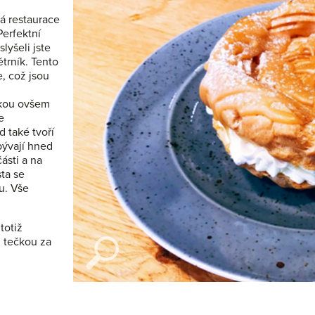
ká restaurace
Perfektní
lyšeli jste
trník. Tento
, což jsou
mkou ovšem
e
 také tvoří
bývají hned
ásti a na
sta se
u. Vše
totiž
 tečkou za