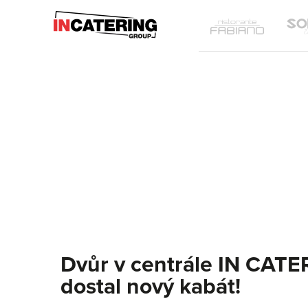
IN
Ristoran
Catering
Fabiano
Group
Dvůr v centrále IN CAT
dostal nový kabát!