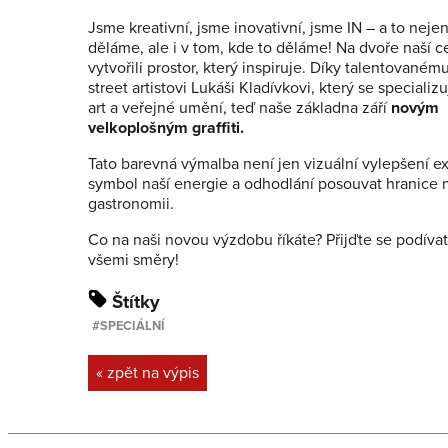
Jsme kreativní, jsme inovativní, jsme IN – a to neje
děláme, ale i v tom, kde to děláme! Na dvoře naší c
vytvořili prostor, který inspiruje. Díky talentované
street artistovi Lukáši Kladívkovi, který se specializ
art a veřejné umění, teď naše základna září
novým
velkoplošným graffiti.
Tato barevná výmalba není jen vizuální vylepšení ext
symbol naší energie a odhodlání posouvat hranice 
gastronomii.
Co na naši novou výzdobu říkáte? Přijďte se podívat
všemi směry!
Štítky
SPECIÁLNÍ
« zpět na výpis