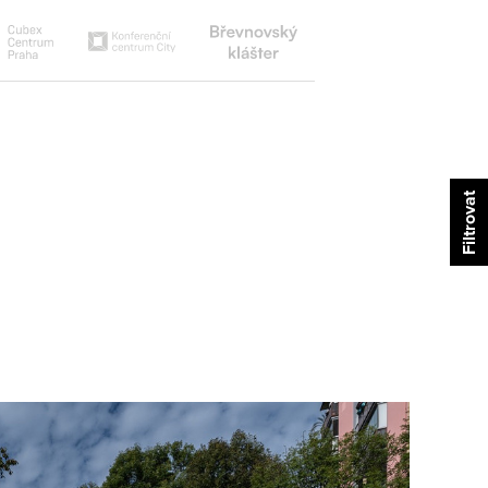
Břevnovský
Cubex
Konferenční
klášter
centrum
centrum
city