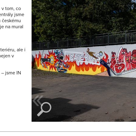
n v tom, co
entrály jsme
mu českému
uje na mural
eriéru, ale i
nejen v
 – jsme IN
«