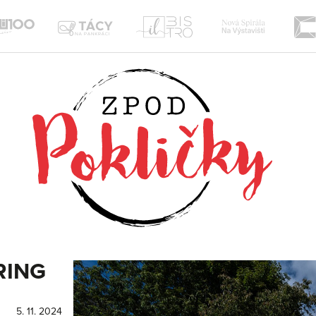
Nová
Il
te
Tácy
Sou100
Spirála
Bistro
na
Žižkov
Pankráci
ERING
5. 11. 2024